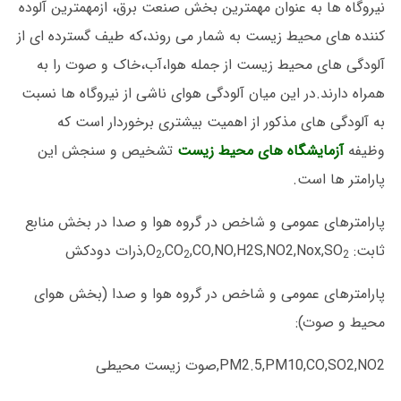
نیروگاه ها به عنوان مهمترین بخش صنعت برق، ازمهمترین آلوده
کننده های محیط زیست به شمار می روند،که طیف گسترده ای از
آلودگی های محیط زیست از جمله هوا،آب،خاک و صوت را به
همراه دارند.در این میان آلودگی هوای ناشی از نیروگاه ها نسبت
به آلودگی های مذکور از اهمیت بیشتری برخوردار است که
وظیفه
آزمایشگاه های محیط زیست
تشخیص و سنجش این
پارامتر ها است.
پارامترهای عمومی و شاخص در گروه هوا و صدا در بخش منابع
ثابت: O
,CO,NO,H2S,NO2,Nox,SO
,CO
,ذرات دودکش
2
2
2
پارامترهای عمومی و شاخص در گروه هوا و صدا (بخش هوای
محیط و صوت):
PM2.5,PM10,CO,SO2,NO2,صوت زیست محیطی