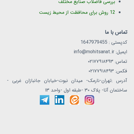
بررسی فاضلاب صنایع مختلف
12 روش برای محافظت از محیط زیست
تماس با ما
کدپستی : 1647979455
ایمیل: info@mohitsanat.ir
تماس: ۰۲۱۷۷۹۱۸۴۹۳
فکس: ۰۲۱۷۷۹۱۸۴۹۳
آدرس :تهران-نارمک- میدان نبوت-خیابان جانبازان غربی -
ساختمان آتا- پلاک ۳۰ -طبقه اول -واحد ۱۳