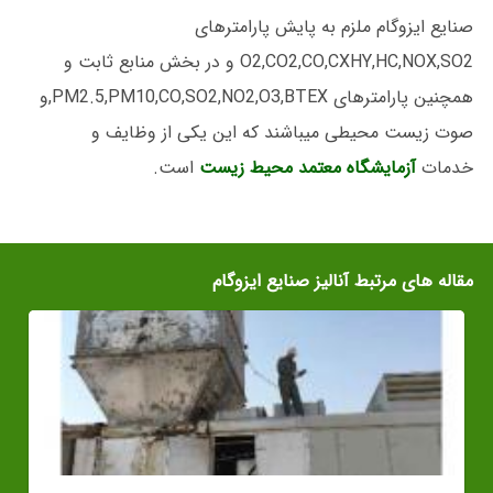
صنایع ایزوگام ملزم به پایش پارامترهای
O2,CO2,CO,CXHY,HC,NOX,SO2 و در بخش منابع ثابت و
همچنین پارامترهای PM2.5,PM10,CO,SO2,NO2,O3,BTEX,و
صوت زیست محیطی میباشند که این یکی از وظایف و
خدمات
آزمایشگاه معتمد محیط زیست
است.
مقاله های مرتبط آنالیز صنایع ایزوگام