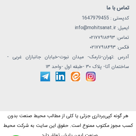
تماس با ما
کدپستی : 1647979455
ایمیل: info@mohitsanat.ir
تماس: ۰۲۱۷۷۹۱۸۴۹۳
فکس: ۰۲۱۷۷۹۱۸۴۹۳
آدرس :تهران-نارمک- میدان نبوت-خیابان جانبازان غربی -
ساختمان آتا- پلاک ۳۰ -طبقه اول -واحد ۱۳
هر گونه کپی‌برداری جزئی یا کلی از مطالب محیط صنعت بدون
کسب مجوز مکتوب ممنوع است. حقوق این سایت به شرکت محیط
صنعت ایمن پایش تعلق دارد..