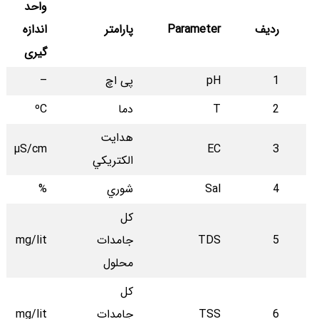
واحد
ردیف
Parameter
پارامتر
اندازه
گیری
1
pH
پی اچ
–
2
T
دما
ºC
هدايت
µS/cm
EC
3
الكتريكي
4
Sal
شوري
%
كل
5
TDS
جامدات
mg/lit
محلول
كل
6
TSS
جامدات
mg/lit