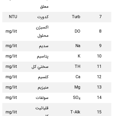
معلق
7
Turb
كدورت
NTU
اكسي‍ژن
mg/lit
DO
8
محلول
9
Na
سديم
mg/lit
10
K
پتاسيم
mg/lit
11
TH
سختي كل
mg/lit
12
Ca
كلسيم
mg/lit
13
Mg
منيزيم
mg/lit
14
SO
سولفات
mg/lit
4
قليائيت
mg/lit
T-Alk
15