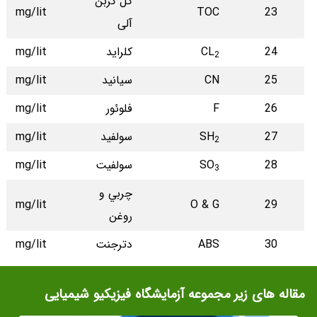
كل کربن
mg/lit
TOC
23
آلی
24
CL
كلراید
mg/lit
2
25
CN
سيانيد
mg/lit
26
F
فلوئور
mg/lit
27
SH
سولفيد
mg/lit
2
28
SO
سولفيت
mg/lit
3
چربي و
mg/lit
O & G
29
روغن
30
ABS
دترجنت
mg/lit
مقاله های زیر مجموعه آزمایشگاه فیزیکیو شیمیایی